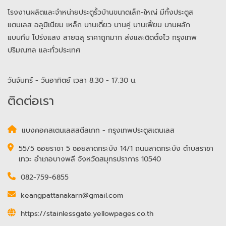
โรงงานผลิตและจำหน่ายประตูรั้วบ้านขนาดเล็ก-ใหญ่ มีทั้งประตูส
แตนเลส อลูมิเนียม เหล็ก บานเดี่ยว บานคู่ บานเฟี้ยม บานผลัก
แบบทึบ โปร่งแสง ลายฉลุ ราคาถูกมาก ส่งและติดตั้งไว กรุงเทพ
ปริมณฑล และทั่วประเทศ
วันจันทร์ - วันอาทิตย์ เวลา 8.30 - 17.30 น.
ติดต่อเรา
แบงคอคสเตนเลสสตีลเกท - กรุงเทพประตูสเตนเลส
55/5 ซอยราชา 5 ซอยลาดกระบัง 14/1 ถนนลาดกระบัง ตำบลราชา
เทวะ อำเภอบางพลี จังหวัดสมุทรปราการ 10540
082-759-6855
keangpattanakarn@gmail.com
https://stainlessgate.yellowpages.co.th