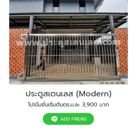
ประตูสเตนเลส (Modern)
โปรโมชั่นเริ่มต้นตร.ม.ละ 3,900 บาท