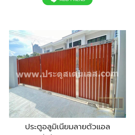
ประตูอลูมิเนียมลายตัวแอล