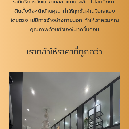
เรามีบริการตั้งแต่งานออกแบบ ผลิต ไปจนถึงงาน
ติดตั้งถึงหน้าบ้านคุณ ทำให้ทุกขั้นผ่านมือเราเอง
โดยตรง ไม่มีการจ้างช่างภายนอก ทำให้เราควมคุณ
คุณภาพด้วยตัวเองในทุกขั้นตอน
เรากล้าให้ราคาที่ถูกกว่า