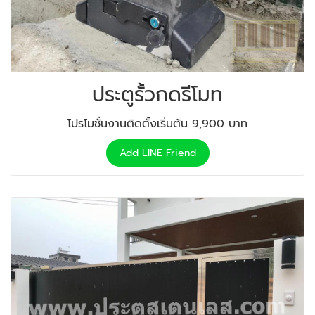
ประตูรั้วกดรีโมท
โปรโมชั่นงานติดตั้งเริ่มต้น 9,900 บาท
Add LINE Friend