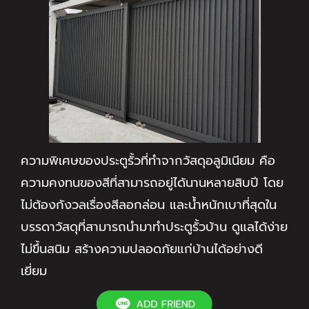
ความพิเศษของประตูรั้วที่ทำจากวัสดุอลูมิเนียม คือ
ความคงทนของสีที่สามารถอยู่ได้นานหลายสิบปี โดย
ไม่ต้องกังวลเรื่องสีลอกล่อน และน้ำหนักเบาที่สุดใน
บรรดาวัสดุที่สามารถนำมาทำประตูรั้วบ้าน ดูแลได้ง่าย
ไม่ขึ้นสนิม สร้างความปลอดภัยแก่บ้านได้อย่างดี
เยี่ยม