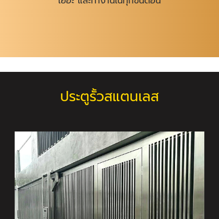
เยอะ และทำงานในทุกขั้นตอน
ประตูรั้วสแตนเลส