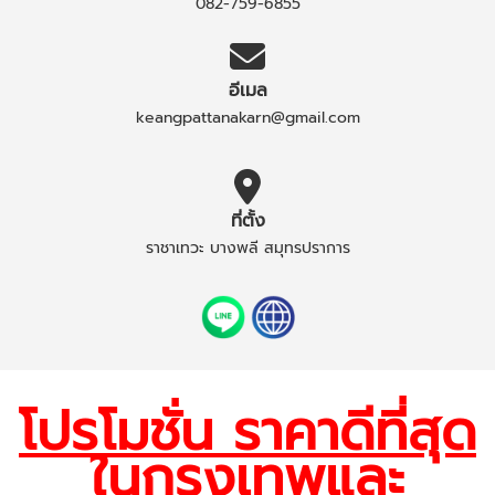
082-759-6855
อีเมล
keangpattanakarn@gmail.com
ที่ตั้ง
ราชาเทวะ บางพลี สมุทรปราการ
โปรโมชั่น ราคาดีที่สุด
ในกรุงเทพและ