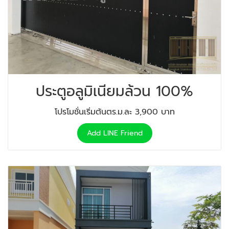
ประตูอลูมิเนียมล้วน 100%
โปรโมชั่นเริ่มต้นตร.ม.ละ 3,900 บาท
Add LINE Friend