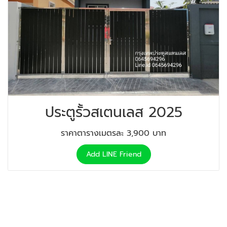
ประตูรั้วสเตนเลส 2025
ราคาตารางเมตรละ 3,900 บาท
Add LINE Friend